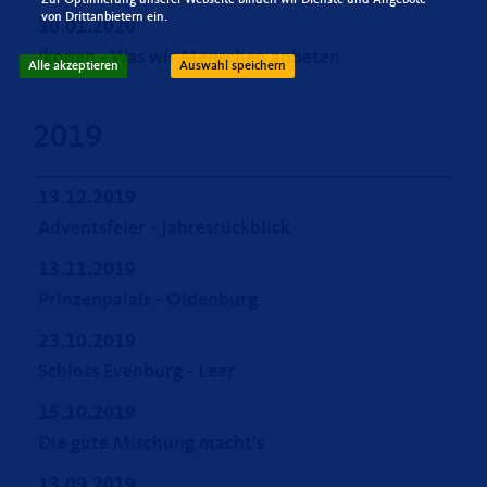
von Drittanbietern ein.
30.01.2020
Ikonen - Was wir Menschen anbeten
Alle akzeptieren
Auswahl speichern
2019
13.12.2019
Adventsfeier - Jahresrückblick
13.11.2019
Prinzenpalais - Oldenburg
23.10.2019
Schloss Evenburg - Leer
15.10.2019
Die gute Mischung macht’s
13.09.2019