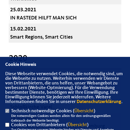
25.03.2021
IN RASTEDE HILFT MAN SICH
15.02.2021
Smart Regions, Smart Cities
2020
Cookie Hinweis
Diese Webseite verwendet Cookies, die notwendig sind, um
02.04.2020
die Webseite zu nutzen. Weiterhin verwenden wir Dienste
Die Ausbreitung von Corona verhindern ---
von Drittanbietern, die uns helfen, unser Webangebot zu
Es kommt auf ALLE an
verbessern (Website-Optmierung). Für die Verwendung
bestimmter Dienste, benötigen wir Ihre Einwilligung. Ihre
Einwilligung können Sie jederzeit widerrufen. Weitere
11.03.2020
Informationen finden Sie in unserer
Datenschutzerklärung
.
Schloßkirche Varel
Technisch notwendige Cookies (
Übersicht
)
Die notwendigen Cookies werden allein für den ordnungsgemäßen
14.02.2020
Gebrauch der Webseite benötigt.
Cookies von Drittanbietern (
Übersicht
)
Elphi Plaza und Neue Kunsthalle Hamburg
Zur Optimierung unserer Webseite binden wir Dienste und Angebote