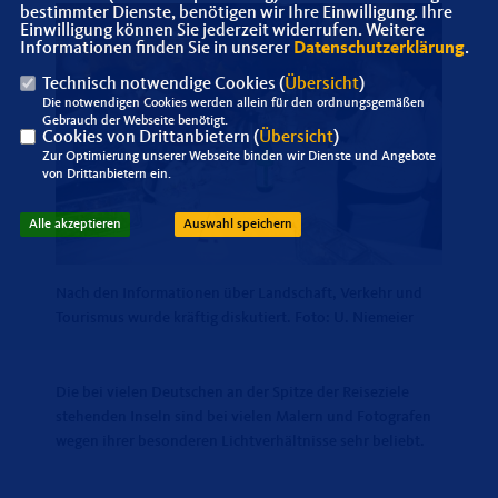
bestimmter Dienste, benötigen wir Ihre Einwilligung. Ihre
Einwilligung können Sie jederzeit widerrufen. Weitere
Informationen finden Sie in unserer
Datenschutzerklärung
.
Technisch notwendige Cookies (
Übersicht
)
Die notwendigen Cookies werden allein für den ordnungsgemäßen
Gebrauch der Webseite benötigt.
Cookies von Drittanbietern (
Übersicht
)
Zur Optimierung unserer Webseite binden wir Dienste und Angebote
von Drittanbietern ein.
Alle akzeptieren
Auswahl speichern
Nach den Informationen über Landschaft, Verkehr und
Tourismus wurde kräftig diskutiert. Foto: U. Niemeier
Die bei vielen Deutschen an der Spitze der Reiseziele
stehenden Inseln sind bei vielen Malern und Fotografen
wegen ihrer besonderen Lichtverhältnisse sehr beliebt.